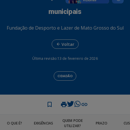
municipais
Fundação de Desporto e Lazer de Mato Grosso do Sul
Voltar
Última revisão:
13 de fevereiro de 2026
CIDADÃO
QUEM PODE
O QUE É?
EXIGÊNCIAS
PRAZO
CU
UTILIZAR?