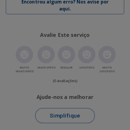
Encontrou algum erro? Nos avise por
aqui.
Avalie Este serviço
MUITO
INSATISFEITO
REGULAR
SATISFEITO
MUITO
INSATISFEITO
SATISFEITO
(0 avaliações)
Ajude-nos a melhorar
Simplifique