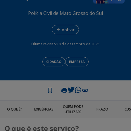
Polícia Civil de Mato Grosso do Sul
Voltar
Última revisão:
18 de dezembro de 2025
CIDADÃO
EMPRESA
QUEM PODE
O QUE É?
EXIGÊNCIAS
PRAZO
CU
UTILIZAR?
O que é este serviço?