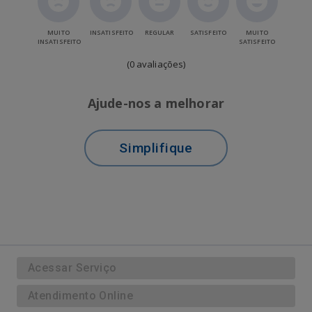
MUITO
INSATISFEITO
REGULAR
SATISFEITO
MUITO
INSATISFEITO
SATISFEITO
(0 avaliações)
Ajude-nos a melhorar
Simplifique
Acessar Serviço
Atendimento Online