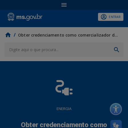
ENTRAR
/
Obter credenciamento como comercializador de gás natural e biometano
electrical_services
ENERGIA
Obter credenciamento como