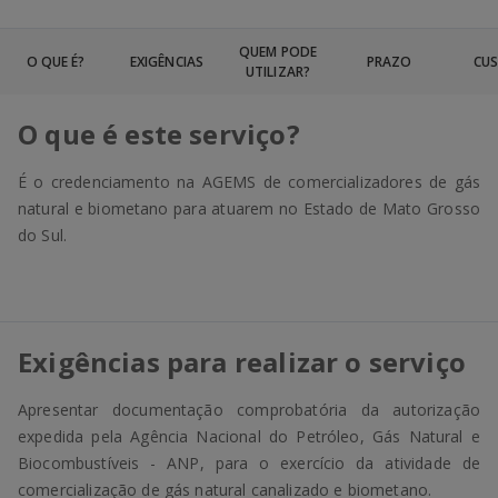
QUEM PODE
O QUE É?
EXIGÊNCIAS
PRAZO
CU
UTILIZAR?
O que é este serviço?
É o credenciamento na AGEMS de comercializadores de gás
natural e biometano para atuarem no Estado de Mato Grosso
do Sul.
Exigências para realizar o serviço
Apresentar documentação comprobatória da autorização
expedida pela Agência Nacional do Petróleo, Gás Natural e
Biocombustíveis - ANP, para o exercício da atividade de
comercialização de gás natural canalizado e biometano.