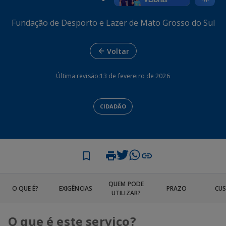
Fundação de Desporto e Lazer de Mato Grosso do Sul
Voltar
Última revisão:
13 de fevereiro de 2026
CIDADÃO
QUEM PODE
O QUE É?
EXIGÊNCIAS
PRAZO
CU
UTILIZAR?
O que é este serviço?