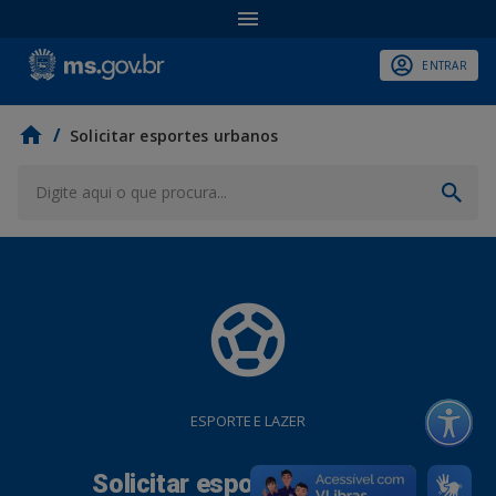
ENTRAR
/
Solicitar esportes urbanos
sports_soccer
ESPORTE E LAZER
Solicitar esportes urbanos