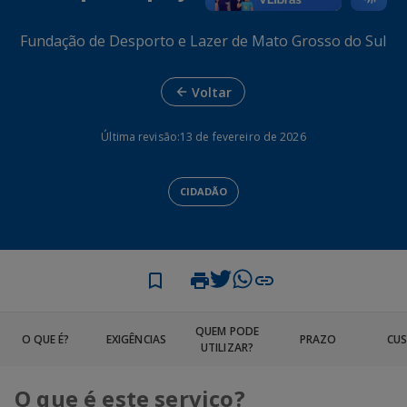
Fundação de Desporto e Lazer de Mato Grosso do Sul
Voltar
Última revisão:
13 de fevereiro de 2026
CIDADÃO
QUEM PODE
O QUE É?
EXIGÊNCIAS
PRAZO
CU
UTILIZAR?
O que é este serviço?