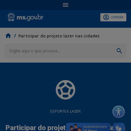
ENTRAR
/
Participar do projeto lazer nas cidades
sports_soccer
ESPORTE E LAZER
Participar do projeto lazer nas cidades