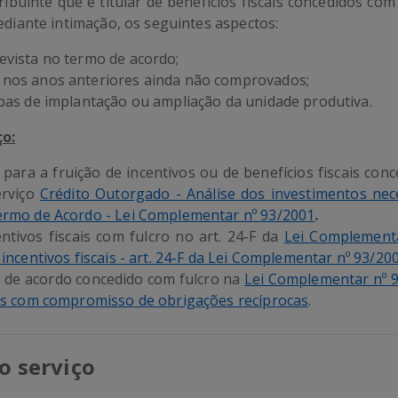
ribuinte que é titular de benefícios fiscais concedidos co
iante intimação, os seguintes aspectos:
evista no termo de acordo;
 nos anos anteriores ainda não comprovados;
pas de implantação ou ampliação da unidade produtiva.
o:
ara a fruição de incentivos ou de benefícios fiscais con
erviço
Crédito Outorgado - Análise dos investimentos nece
ermo de Acordo - Lei Complementar nº 93/2001
.
tivos fiscais com fulcro no art. 24-F da
Lei Complement
incentivos fiscais - art. 24-F da Lei Complementar nº 93/20
 de acordo concedido com fulcro na
Lei Complementar nº 
ais com compromisso de obrigações recíprocas
.
 o serviço