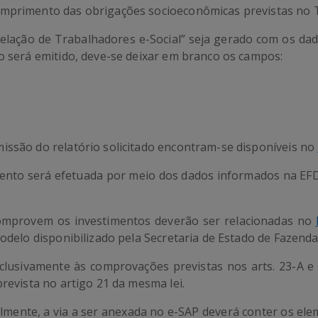
umprimento das obrigações socioeconômicas previstas no 
“Relação de Trabalhadores e-Social” seja gerado com os d
io será emitido, deve-se deixar em branco os campos:
issão do relatório solicitado encontram-se disponíveis no
nto será efetuada por meio dos dados informados na EFD, n
comprovem os investimentos deverão ser relacionadas no
modelo disponibilizado pela Secretaria de Estado de Fazend
clusivamente às comprovações previstas nos arts. 23-A e
prevista no artigo 21 da mesma lei.
lmente, a via a ser anexada no e-SAP deverá conter os ele