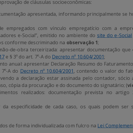
provação de cláusulas socioeconômicas:
cumentação apresentada, informando principalmente se ho
e empregados com vínculo empregatício com a empresa
adores e-Social”, emitido no ambiente do
site do e-Social
s conforme descriminado na
observação 1
;
mão-de-obra terceirizada: apresentar documentação que
017
e § 3º do art. 7º-A do
Decreto nº 10.604/2001
;
nto anual: apresentar Declaração Resumo do Faturamento,
t. 7º-A do
Decreto nº 10.604/2001
, contendo o valor do f
vendo a declaração estar assinada pelo contador, sócio 
aso, cópia da procuração e do documento do signatário; (
vi
imentos realizados: documentação prevista no artigo
da especificidade de cada caso, os quais podem ser so
idos de forma individualizada com fulcro na
Lei Complement