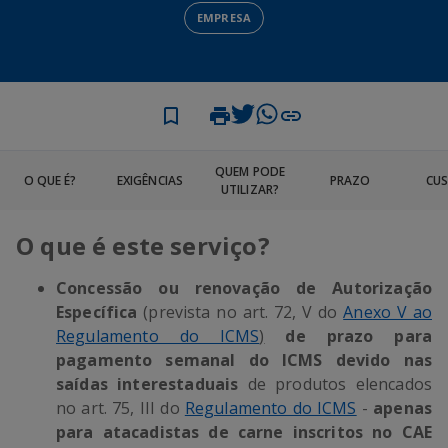
EMPRESA
QUEM PODE
O QUE É?
EXIGÊNCIAS
PRAZO
CU
UTILIZAR?
O que é este serviço?
Concessão ou renovação de Autorização
Específica
(prevista no art. 72, V do
Anexo V ao
Regulamento do ICMS
)
de prazo para
pagamento semanal do ICMS devido nas
saídas interestaduais
de produtos elencados
no art. 75, III do
Regulamento do ICMS
-
apenas
para atacadistas de carne inscritos no CAE