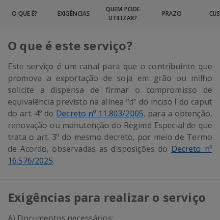
QUEM PODE
O QUE É?
EXIGÊNCIAS
PRAZO
CU
UTILIZAR?
O que é este serviço?
Este serviço é um canal para que o contribuinte que
promova a exportação de soja em grão ou milho
solicite a dispensa de firmar o compromisso de
equivalência previsto na alínea “d” do inciso I do caput
do art. 4º do
Decreto nº 11.803/2005
, para a obtenção,
renovação ou manutenção do Regime Especial de que
trata o art. 3º do mesmo decreto, por meio de Termo
de Acordo, observadas as disposições do
Decreto nº
16.576/2025
.
Exigências para realizar o serviço
A) Documentos necessários: