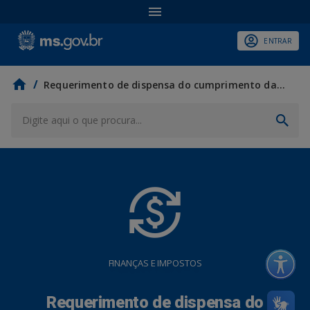
ENTRAR
/
Requerimento de dispensa do cumprimento da equivalência - Decreto nº 16.576/2025
currency_exchange
FINANÇAS E IMPOSTOS
Requerimento de dispensa do