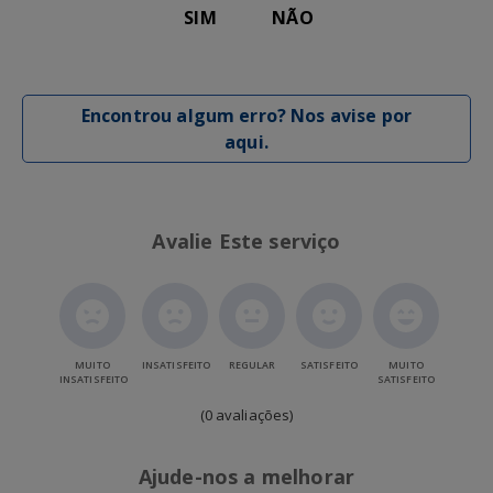
SIM
NÃO
Encontrou algum erro? Nos avise por
aqui.
Avalie Este serviço
MUITO
INSATISFEITO
REGULAR
SATISFEITO
MUITO
INSATISFEITO
SATISFEITO
(0 avaliações)
Ajude-nos a melhorar