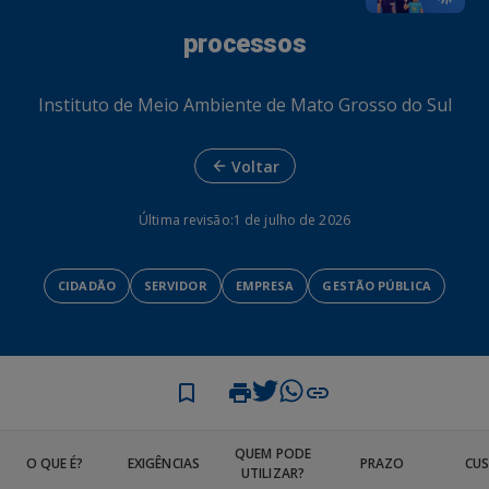
processos
Instituto de Meio Ambiente de Mato Grosso do Sul
Voltar
Última revisão:
1 de julho de 2026
CIDADÃO
SERVIDOR
EMPRESA
GESTÃO PÚBLICA
QUEM PODE
O QUE É?
EXIGÊNCIAS
PRAZO
CU
UTILIZAR?