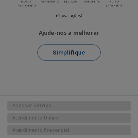
MUITO
INSATISFEITO
REGULAR
SATISFEITO
MUITO
INSATISFEITO
SATISFEITO
(0 avaliações)
Ajude-nos a melhorar
Simplifique
Acessar Serviço
Atendimento Online
Atendimento Presencial