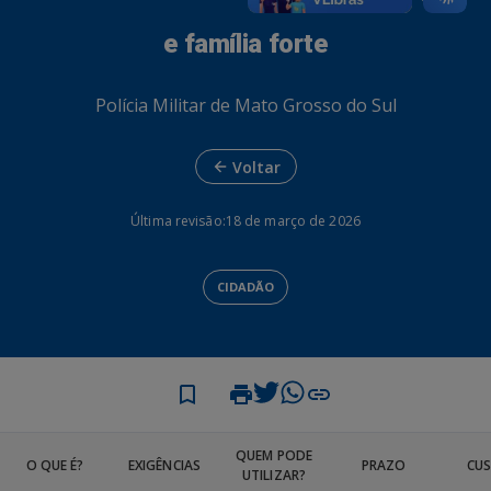
e família forte
Polícia Militar de Mato Grosso do Sul
Voltar
Última revisão:
18 de março de 2026
CIDADÃO
QUEM PODE
O QUE É?
EXIGÊNCIAS
PRAZO
CU
UTILIZAR?