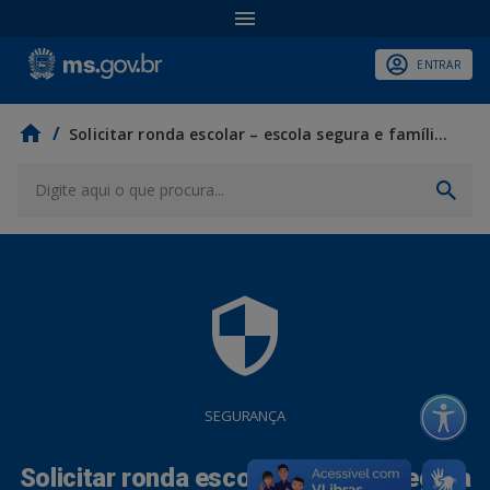
ENTRAR
/
Solicitar ronda escolar – escola segura e família forte
security
SEGURANÇA
Solicitar ronda escolar – escola segura