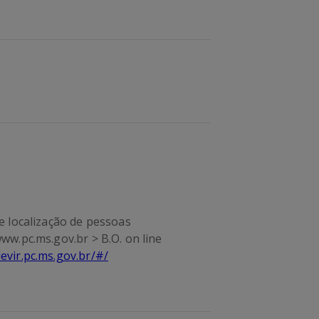
e localização de pessoas
ww.pc.ms.gov.br > B.O. on line
devir.pc.ms.gov.br/#/