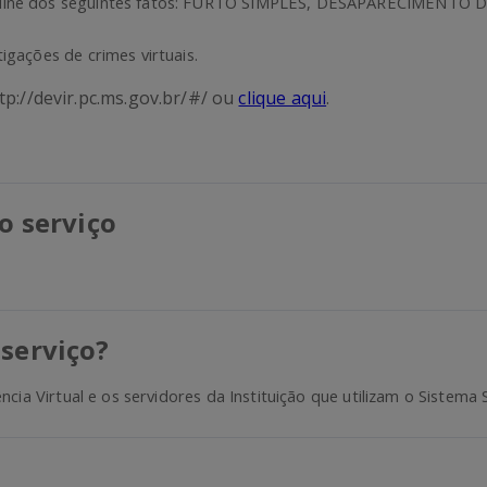
ine dos seguintes fatos:
FURTO SIMPLES, DESAPARECIMENTO 
tigações de crimes virtuais.
tp://devir.pc.ms.gov.br/#/ ou
clique aqui
.
 o serviço
 serviço?
cia Virtual e os servidores da Instituição que utilizam o Sistema 