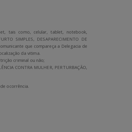
t, tais como, celular, tablet, notebook,
os: FURTO SIMPLES, DESAPARECIMENTO DE
municante que compareça a Delegacia de
ocalização da vitima.
rição criminal ou não;
 VIOLÊNCIA CONTRA MULHER, PERTURBAÇÃO,
de ocorrência.